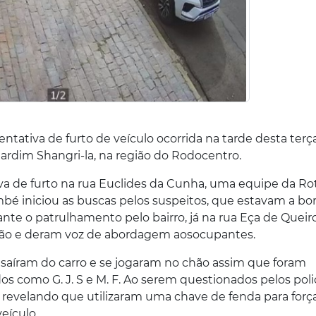
tativa de furto de veículo ocorrida na tarde desta terça
o Jardim Shangri-la, na região do Rodocentro.
iva de furto na rua Euclides da Cunha, uma equipe da R
mbé iniciou as buscas pelos suspeitos, que estavam a bo
te o patrulhamento pelo bairro, já na rua Eça de Queiro
stão e deram voz de abordagem aosocupantes.
 saíram do carro e se jogaram no chão assim que foram
s como G. J. S e M. F. Ao serem questionados pelos polic
 revelando que utilizaram uma chave de fenda para força
eículo.