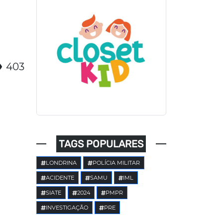
403
TAGS POPULARES
LONDRINA
POLÍCIA MILITAR
ACIDENTE
SAMU
IML
SIATE
2024
PMPR
INVESTIGAÇÃO
PRE