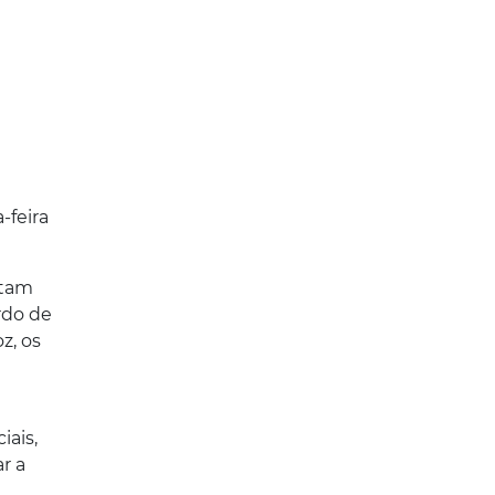
-feira
otam
rdo de
z, os
iais,
r a