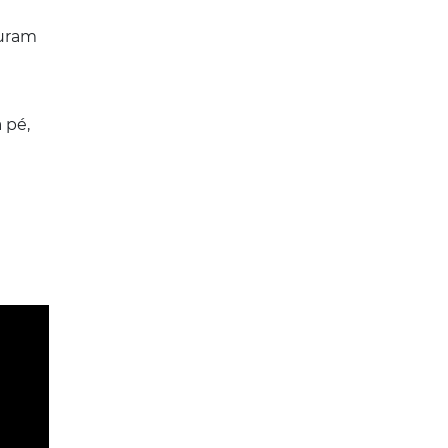
turam
 pé,