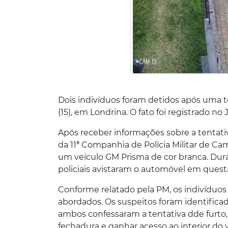
Dois indivíduos foram detidos após uma ten
(15), em Londrina. O fato foi registrado n
Após receber informações sobre a tentat
da 11ª Companhia de Polícia Militar de Ca
um veículo GM Prisma de cor branca. Duran
policiais avistaram o automóvel em que
Conforme relatado pela PM, os indivíduos
abordados. Os suspeitos foram identificado
ambos confessaram a tentativa dde furto,
fechadura e ganhar acesso ao interior do v