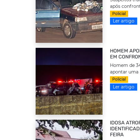
após confront
Policial
Ler artigo
HOMEM APON
EM CONFRON
Homem de 34 a
apontar uma 
Policial
Ler artigo
IDOSA ATRO
IDENTIFICA
FEIRA