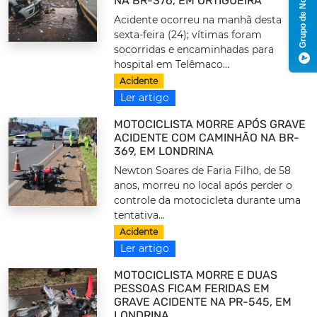
Grupo de Notícias
NA BR-376, EM ORTIGUEIRA
Acidente ocorreu na manhã desta
sexta-feira (24); vítimas foram
socorridas e encaminhadas para
hospital em Telêmaco...
Acidente
Ler artigo
MOTOCICLISTA MORRE APÓS GRAVE
ACIDENTE COM CAMINHÃO NA BR-
369, EM LONDRINA
Newton Soares de Faria Filho, de 58
anos, morreu no local após perder o
controle da motocicleta durante uma
tentativa...
Acidente
Ler artigo
MOTOCICLISTA MORRE E DUAS
PESSOAS FICAM FERIDAS EM
GRAVE ACIDENTE NA PR-545, EM
LONDRINA